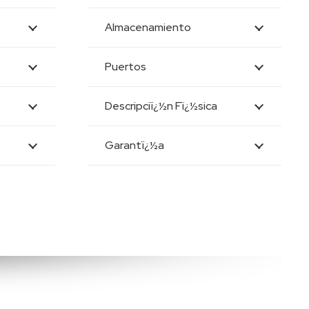
Almacenamiento
Puertos
Descripciï¿½n Fï¿½sica
Garantï¿½a