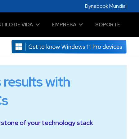
Dynabook Mundial
STILO DE VIDA
EMPRESA
SOPORTE
results with
Cs
stone of your technology stack