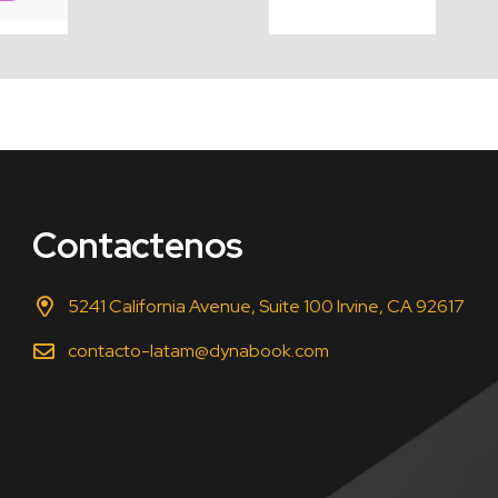
Contactenos
5241 California Avenue, Suite 100 Irvine, CA 92617
contacto-latam@dynabook.com