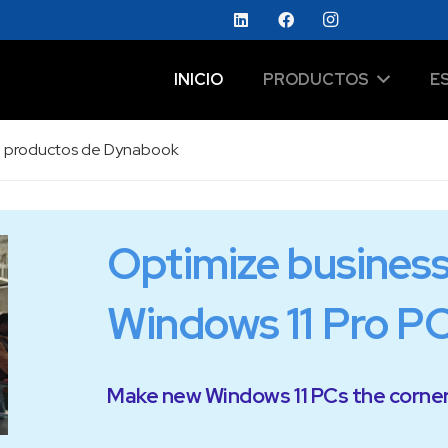
INICIO
PRODUCTOS
E
 de productos de Dynabook
Optimize business 
Windows 11 Pro P
Make new Windows 11 PCs the corner