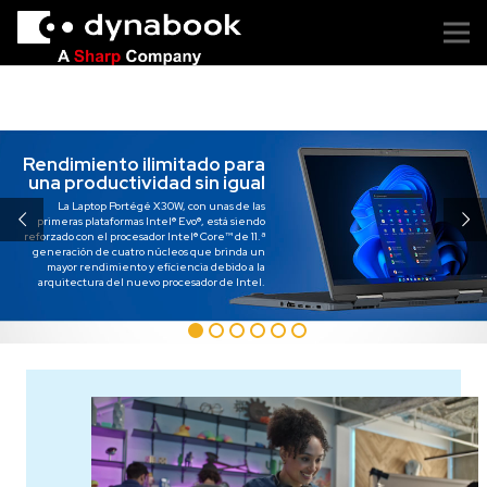
Rendimiento ilimitado para
una productividad sin igual
La Laptop Portégé X30W, con unas de las
primeras plataformas Intel® Evo®, está siendo
reforzado con el procesador Intel® Core™ de 11.ª
generación de cuatro núcleos que brinda un
mayor rendimiento y eficiencia debido a la
arquitectura del nuevo procesador de Intel.