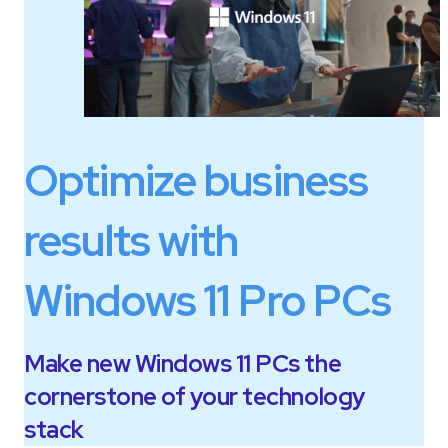
Optimize business
results with
Windows 11 Pro PCs
Make new Windows 11 PCs the
cornerstone of your technology
stack