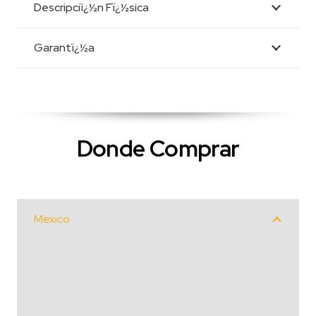
Descripciï¿½n Fï¿½sica
Garantï¿½a
Donde Comprar
Mexico