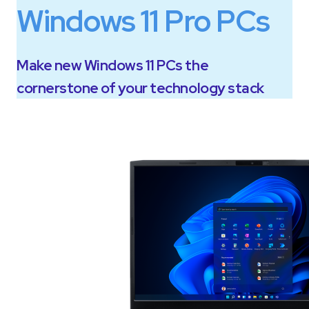
Windows 11 Pro PCs
Make new Windows 11 PCs the
cornerstone of your technology stack