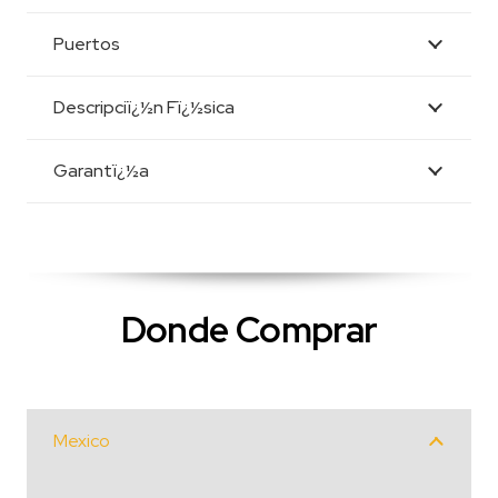
Puertos
Descripciï¿½n Fï¿½sica
Garantï¿½a
Donde Comprar
Mexico